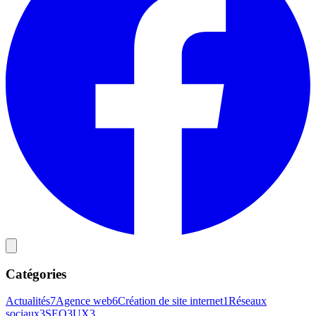
Catégories
Actualités
7
Agence web
6
Création de site internet
1
Réseaux
sociaux
3
SEO
3
UX
3